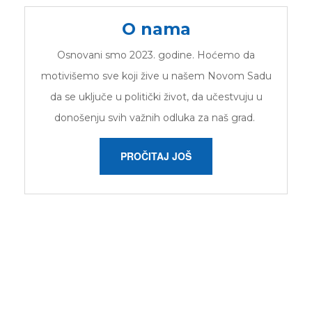
O nama
Osnovani smo 2023. godine. Hoćemo da
motivišemo sve koji žive u našem Novom Sadu
da se uključe u politički život, da učestvuju u
donošenju svih važnih odluka za naš grad.
PROČITAJ JOŠ