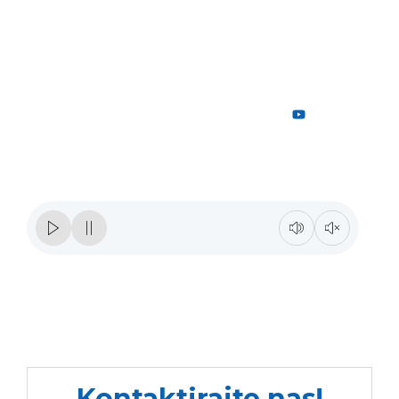
Zapratite naš podcast
Otkrijte svet ideja s našim podcastom. Pridružite se
diskusijama, slušajte inspirativne priče, naučite novo.
Naš tim vodi vas kroz zanimljive teme.
Kontaktirajte nas!