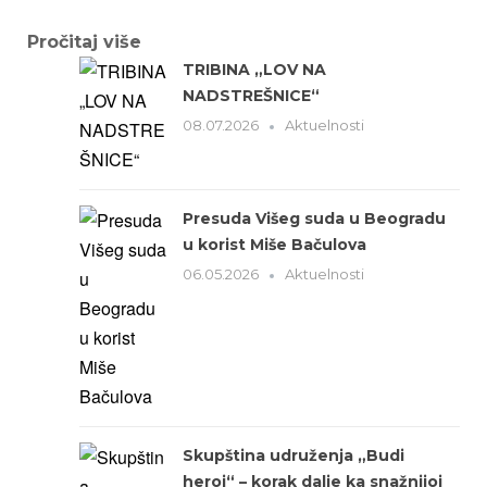
Pročitaj više
TRIBINA „LOV NA
NADSTREŠNICE“
08.07.2026
Aktuelnosti
Presuda Višeg suda u Beogradu
u korist Miše Bačulova
06.05.2026
Aktuelnosti
Skupština udruženja „Budi
heroj“ – korak dalje ka snažnijoj