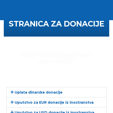
STRANICA ZA DONACIJE
Hvala Vam na podršci i
poverenju!
Uplata dinarske donacije
Uputstvo za EUR donacije iz inostranstva
Uputstvo za USD donacije iz inostranstva