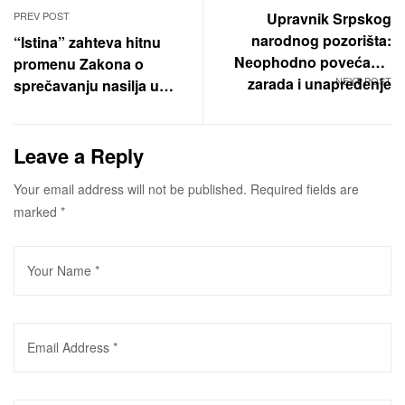
PREV POST
Upravnik Srpskog
narodnog pozorišta:
“Istina” zahteva hitnu
Nеophodno povеćanjе
promenu Zakona o
zarada i unaprеđеnjе
NEXT POST
sprečavanju nasilja u
položaja zaposlеnih
porodici
Leave a Reply
Your email address will not be published.
Required fields are
marked
*