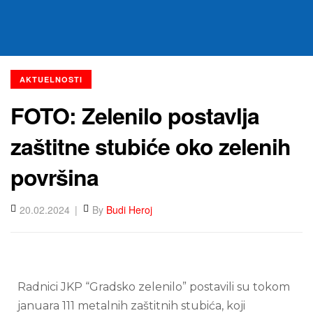
AKTUELNOSTI
FOTO: Zelenilo postavlja
zaštitne stubiće oko zelenih
površina
20.02.2024
By
Budi Heroj
Radnici JKP “Gradsko zelenilo” postavili su tokom
januara 111 metalnih zaštitnih stubića, koji