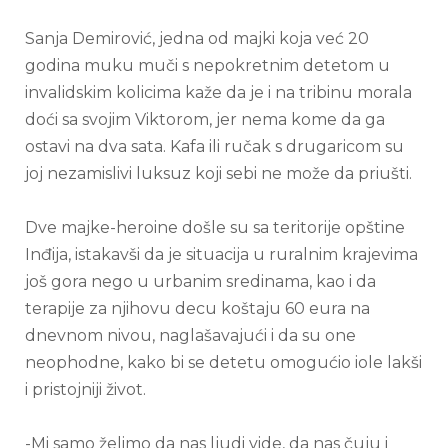
Sanja Demirović, jedna od majki koja već 20
godina muku muči s nepokretnim detetom u
invalidskim kolicima kaže da je i na tribinu morala
doći sa svojim Viktorom, jer nema kome da ga
ostavi na dva sata. Kafa ili ručak s drugaricom su
joj nezamislivi luksuz koji sebi ne može da priušti.
Dve majke-heroine došle su sa teritorije opštine
Inđija, istakavši da je situacija u ruralnim krajevima
još gora nego u urbanim sredinama, kao i da
terapije za njihovu decu koštaju 60 eura na
dnevnom nivou, naglašavajući i da su one
neophodne, kako bi se detetu omogućio iole lakši
i pristojniji život.
-Mi samo želimo da nas ljudi vide, da nas čuju i