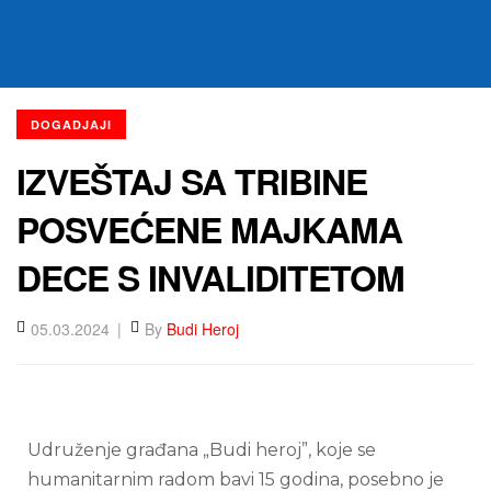
DOGADJAJI
IZVEŠTAJ SA TRIBINE
POSVEĆENE MAJKAMA
DECE S INVALIDITETOM
05.03.2024
By
Budi Heroj
Udruženje građana „Budi heroj”, koje se
humanitarnim radom bavi 15 godina, posebno je