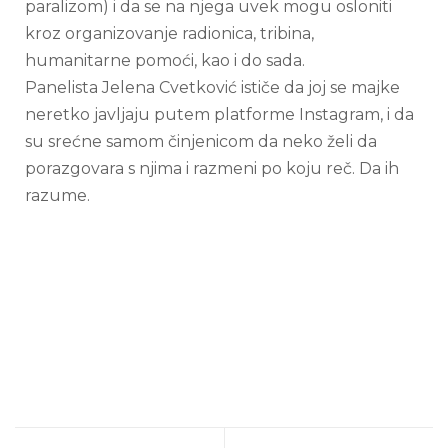
paralizom) i da se na njega uvek mogu osloniti
kroz organizovanje radionica, tribina,
humanitarne pomoći, kao i do sada.
Panelista Jelena Cvetković ističe da joj se majke
neretko javljaju putem platforme Instagram, i da
su srećne samom činjenicom da neko želi da
porazgovara s njima i razmeni po koju reč. Da ih
razume.