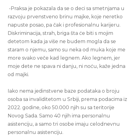
-Praksa je pokazala da se o deci sa smetnjama u
razvoju prvenstveno brinu majke, koje neretko
napuste posao, pa čak i profesionalnu karijeru.
Diskriminacija, strah, briga šta će biti s mojim
detetom kada ja više ne budem mogla da se
staram o njemu, samo su neka od muka koje me
more svako veče kad legnem. Ako legnem, jer
moje dete ne spava ni danju, ni noću, kaže jedna
od majki.
Iako nema jedinstvene baze podataka o broju
osoba sa invaliditetom u Srbiji, prema podacima iz
2022. godine, oko 50.000 njih su sa teritorije
Novog Sada. Samo 40 njih ima personalnu
asistenciju, a samo tri osobe imaju celodnevnu
personalnu asistenciju.