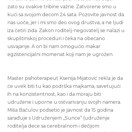
zato su ovakve tribine važne. Zatvorene smo u
kući sa svojom decom 24 sata. Pozovite javnost da
nas uoče, jer i mi smo deo ovog društva, a ne ljudi
iza četiri zida. Zakon roditelj-negovatelj se nalazi u
skupštinskoj proceduri i čeka na obećano
usvajanje. A on bi nam omogućio makar
egzistencijalni momenat koji nam je ugrožen.
Master psihoterapeut Ksenija Mijatović rekla je da
će uvek biti tu kao podrška majkama, savetujući
ih na konzistentnost, kao i da moraju biti
udružene i uporne u ostvarivanju svojih namera.
Miša Bačulov podsetio je javnost da 15 godina
sarađuje s Udruženjem „Sunce” (udruženje
roditelja dece sa cerebralnom i dečijom