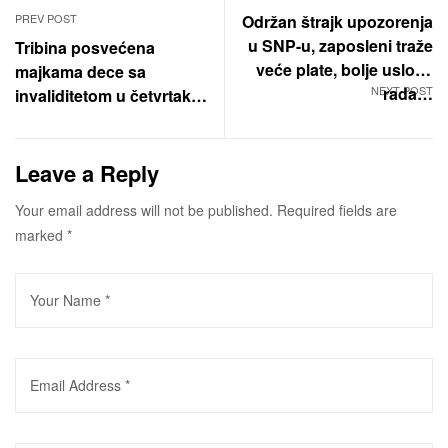
PREV POST
Održan štrajk upozorenja
u SNP-u, zaposleni traže
Tribina posvećena
veće plate, bolje uslove
majkama dece sa
NEXT POST
rada…
invaliditetom u četvrtak u
“Zenitu”
Leave a Reply
Your email address will not be published.
Required fields are
marked
*