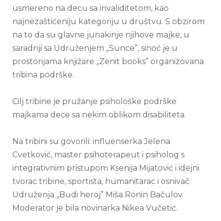
usmereno na decu sa invaliditetom, kao
najnezaštićeniju kategoriju u društvu. S obzirom
na to da su glavne junakinje njihove majke, u
saradnji sa Udruženjem „Sunce”, sinoć je u
prostorijama knjižare „Zenit books” organizovana
tribina podrške.
Cilj tribine je pružanje psihološke podrške
majkama dece sa nekim oblikom disabiliteta.
Na tribini su govorili: influenserka Jelena
Cvetković, master psihoterapeut i psiholog s
integrativnim pristupom Ksenija Mijatović i idejni
tvorac tribine, sportista, humanitarac i osnivač
Udruženja „Budi heroj” Miša Ronin Bačulov.
Moderator je bila novinarka Nikea Vučetić.