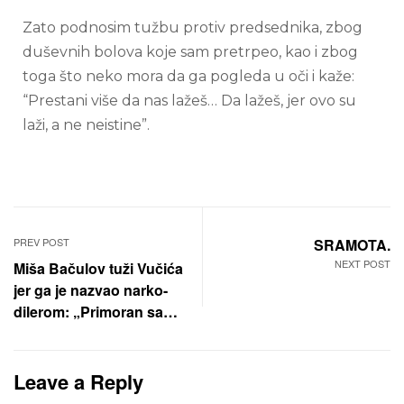
Zato podnosim tužbu protiv predsednika, zbog
duševnih bolova koje sam pretrpeo, kao i zbog
toga što neko mora da ga pogleda u oči i kaže:
“Prestani više da nas lažeš… Da lažeš, jer ovo su
laži, a ne neistine”.
PREV POST
SRAMOTA.
NEXT POST
Miša Bačulov tuži Vučića
jer ga je nazvao narko-
dilerom: „Primoran sam
na ovaj potez, kalja se
ime moje porodice“
Leave a Reply