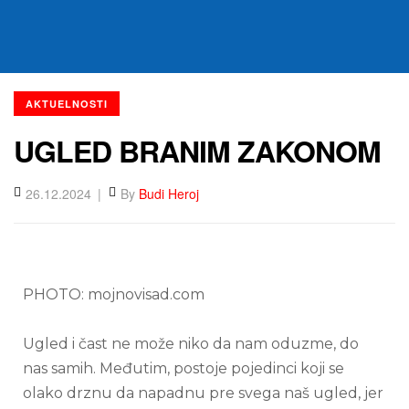
AKTUELNOSTI
UGLED BRANIM ZAKONOM
26.12.2024
By
Budi Heroj
PHOTO: mojnovisad.com
Ugled i čast ne može niko da nam oduzme, do
nas samih. Međutim, postoje pojedinci koji se
olako drznu da napadnu pre svega naš ugled, jer