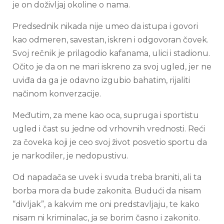
je on doživljaj okoline o nama.
Predsednik nikada nije umeo da istupa i govori
kao odmeren, savestan, iskren i odgovoran čovek.
Svoj rečnik je prilagodio kafanama, ulici i stadionu.
Očito je da on ne mari iskreno za svoj ugled, jer ne
uviđa da ga je odavno izgubio bahatim, rijaliti
načinom konverzacije.
Međutim, za mene kao oca, supruga i sportistu
ugled i čast su jedne od vrhovnih vrednosti. Reći
za čoveka koji je ceo svoj život posvetio sportu da
je narkodiler, je nedopustivu.
Od napadača se uvek i svuda treba braniti, ali ta
borba mora da bude zakonita. Budući da nisam
“divljak”, a kakvim me oni predstavljaju, te kako
nisam ni kriminalac, ja se borim časno i zakonito.