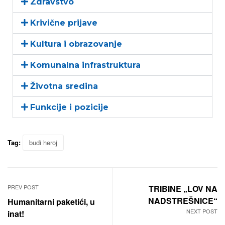
Zdravstvo
Krivične prijave
Kultura i obrazovanje
Komunalna infrastruktura
Životna sredina
Funkcije i pozicije
Tag:
budi heroj
PREV POST
TRIBINE „LOV NA
NADSTREŠNICE“
Humanitarni paketići, u
NEXT POST
inat!