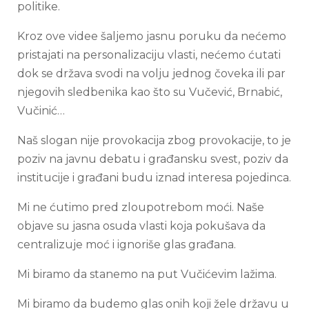
politike.
Kroz ove videe šaljemo jasnu poruku da nećemo
pristajati na personalizaciju vlasti, nećemo ćutati
dok se država svodi na volju jednog čoveka ili par
njegovih sledbenika kao što su Vučević, Brnabić,
Vučinić…
Naš slogan nije provokacija zbog provokacije, to je
poziv na javnu debatu i građansku svest, poziv da
institucije i građani budu iznad interesa pojedinca.
Mi ne ćutimo pred zloupotrebom moći. Naše
objave su jasna osuda vlasti koja pokušava da
centralizuje moć i ignoriše glas građana.
Mi biramo da stanemo na put Vučićevim lažima.
Mi biramo da budemo glas onih koji žele državu u