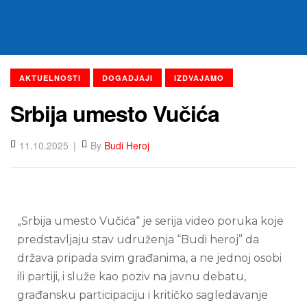
AKTUELNOSTI
DOGADJAJI
IZDVAJAMO
Srbija umesto Vučića
11.10.2025
By
Budi Heroj
„Srbija umesto Vučića“ je serija video poruka koje
predstavljaju stav udruženja “Budi heroj” da
država pripada svim građanima, a ne jednoj osobi
ili partiji, i služe kao poziv na javnu debatu,
građansku participaciju i kritičko sagledavanje