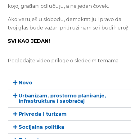
kojoj građani odlučuju, a ne jedan čovek.
Ako veruješ u slobodu, demokratiju i pravo da
tvoj glas bude važan pridruži nam se i budi heroj!
SVI KAO JEDAN!
Pogledajte video priloge o sledećim temama:
Novo
Urbanizam, prostorno planiranje,
infrastruktura i saobraćaj
Privreda i turizam
Socijalna politika