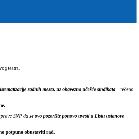
og teatra.
stematizacije radnih mesta, uz obavezno učešće sindikata
– rečeno
me.
a uprave SNP da
se ovo pozorište ponovo uvrsti u Listu ustanove
sno potpuno obustaviti rad.