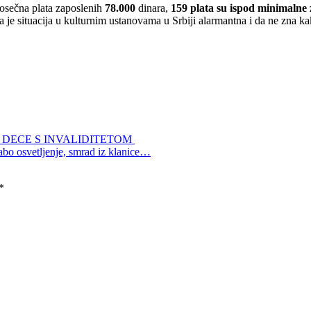
rosečna plata zaposlenih
78.000
dinara,
159 plata su ispod minimalne
da je situacija u kulturnim ustanovama u Srbiji alarmantna i da ne zna k
 DECE S INVALIDITETOM
labo osvetljenje, smrad iz klanice…
*