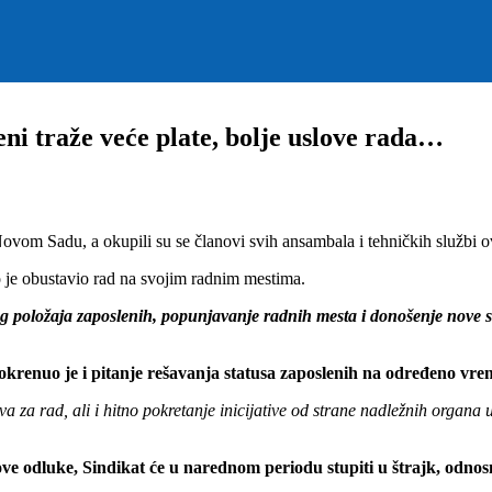
ni traže veće plate, bolje uslove rada…
vom Sadu, a okupili su se članovi svih ansambala i tehničkih službi ov
 je obustavio rad na svojim radnim mestima.
g položaja zaposlenih, popunjavanje radnih mesta i donošenje nove si
pokrenuo je i pitanje rešavanja statusa zaposlenih na određeno vre
a za rad, ali i hitno pokretanje inicijative od strane nadležnih organ
 ove odluke, Sindikat će u narednom periodu stupiti u štrajk, odno