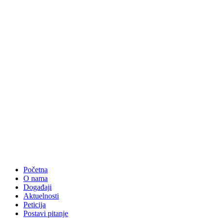
Početna
O nama
Događaji
Aktuelnosti
Peticija
Postavi pitanje