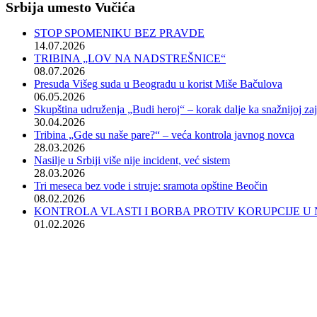
Srbija umesto Vučića
STOP SPOMENIKU BEZ PRAVDE
14.07.2026
TRIBINA „LOV NA NADSTREŠNICE“
08.07.2026
Presuda Višeg suda u Beogradu u korist Miše Bačulova
06.05.2026
Skupština udruženja „Budi heroj“ – korak dalje ka snažnijoj zaj
30.04.2026
Tribina „Gde su naše pare?“ – veća kontrola javnog novca
28.03.2026
Nasilje u Srbiji više nije incident, već sistem
28.03.2026
Tri meseca bez vode i struje: sramota opštine Beočin
08.02.2026
KONTROLA VLASTI I BORBA PROTIV KORUPCIJE 
01.02.2026