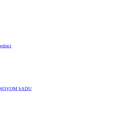
ednici
U NOVOM SADU