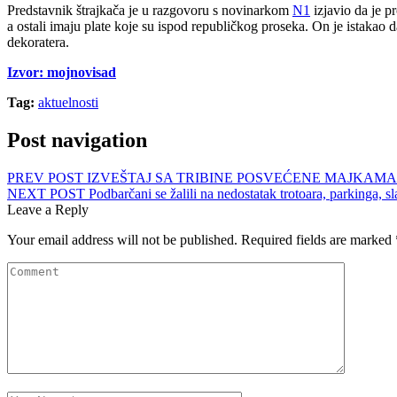
Predstavnik štrajkača je u razgovoru s novinarkom
N1
izjavio da je p
a ostali imaju plate koje su ispod republičkog proseka. On je istakao 
dekoratera.
Izvor: mojnovisad
Tag:
aktuelnosti
Post navigation
PREV POST
IZVEŠTAJ SA TRIBINE POSVEĆENE MAJKAMA
NEXT POST
Podbarčani se žalili na nedostatak trotoara, parkinga, s
Leave a Reply
Your email address will not be published.
Required fields are marked