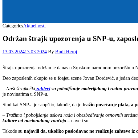
Categories
Aktuelnosti
Održan štrajk upozorenja u SNP-u, zaposle
13.03.2024
13.03.2024
By
Budi Heroj
Štrajk upozorenja održan je danas u Srpskom narodnom pozorištu u No
Deo zaposlenih okupio se u foajeu scene Jovan Đorđević, a jedan deo
–
Naši štrajkački
zahtevi
su poboljšanje materijalnog i radno-pravno
je novinarima u SNP-u.
Sindikat SNP-a je saopštio, takođe, da je
tražio povećanje plata, a 
–
Tražimo i poboljšanje uslova rada i obezbeđivanje osnovnih sredstav
kulture od nacionalnog značaja
– naveli su.
Takođe su
najavili da, ukoliko poslodavac ne realizuje zahteve iz