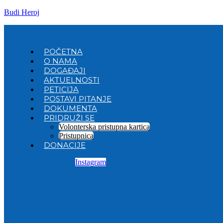
Budi Heroj
POČETNA
O NAMA
DOGAĐAJI
AKTUELNOSTI
PETICIJA
POSTAVI PITANJE
DOKUMENTA
PRIDRUŽI SE
Volonterska pristupna kartica
Pristupnica
DONACIJE
Instagram